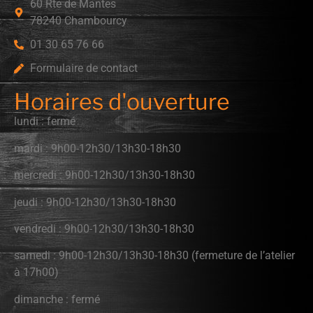
60 Rte de Mantes
78240 Chambourcy
01 30 65 76 66
Formulaire de contact
Horaires d'ouverture
lundi : fermé
mardi : 9h00-12h30/13h30-18h30
mercredi : 9h00-12h30/13h30-18h30
jeudi : 9h00-12h30/13h30-18h30
vendredi : 9h00-12h30/13h30-18h30
samedi : 9h00-12h30/13h30-18h30 (fermeture de l’atelier
à 17h00)
dimanche : fermé