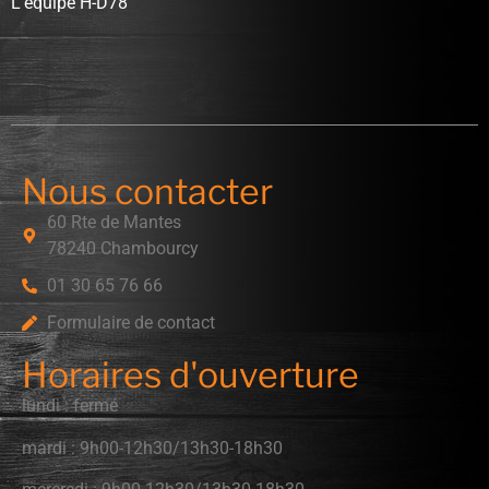
L’équipe H-D78
Nous contacter
60 Rte de Mantes
78240 Chambourcy
01 30 65 76 66
Formulaire de contact
Horaires d'ouverture
lundi : fermé
mardi : 9h00-12h30/13h30-18h30